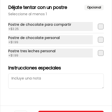
Trabaja con nosotros
Déjate tentar con un postre
Opcional
Contáctanos
Seleccione al menos 1
Términos y condiciones
Política de privacidad
Postre de chocolate para compartir
+
$3.25
Redes sociales
Postre de chocolate personal
+
$1.99
Instagram
Postre tres leches personal
Facebook
+
$1.99
TikTok
Instrucciones especiales
Mi cuenta
Pedir
Iniciar sesión
Powered by