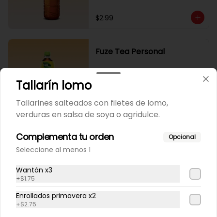
$2.99
Fuze Tea Personal
Tallarín lomo
Tallarines salteados con filetes de lomo,
$1.99
verduras en salsa de soya o agridulce.
Complementa tu orden
Opcional
Gaseosa Familiar
Seleccione al menos 1
Wantán x3
+
$1.75
$2.99
Enrollados primavera x2
+
$2.75