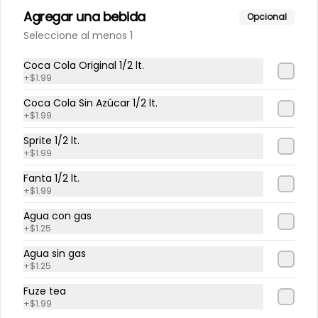
Gaseosas Personales
Agregar una bebida
Opcional
Seleccione al menos 1
Coca Cola Original 1/2 lt.
+
$1.99
$1.99
Coca Cola Sin Azúcar 1/2 lt.
+
$1.99
Sprite 1/2 lt.
+
$1.99
Fanta 1/2 lt.
+
$1.99
Agua con gas
+
$1.25
Agua sin gas
+
$1.25
Conócenos
Fuze tea
+
$1.99
Cobertura