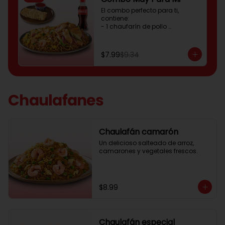
El combo perfecto para ti, 
contiene:

- 1 chaufarín de pollo 

- 1 enrollado primavera

- 1 gaseosa 250ml
$7.99
$9.34
Chaulafanes
Chaulafán camarón
Un delicioso salteado de arroz, 
camarones y vegetales frescos.
$8.99
Chaulafán especial