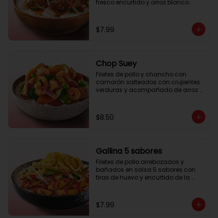
fresco encurtido y arroz blanco.
$7.99
Chop Suey
Filetes de pollo y chancho con 
camarón salteados con crujientes 
verduras y acompañado de arroz 
blanco o tallarín
$8.50
Gallina 5 sabores
Filetes de pollo arrebozados y 
bañados en salsa 5 sabores con 
tiras de huevo y encurtido de la 
casa, acompañado de arroz 
blanco o tallarín a elección
$7.99