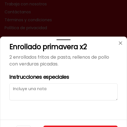
Trabaja con nosotros
Contáctanos
Términos y condiciones
Política de privacidad
Redes sociales
Enrollado primavera x2
Instagram
2 enrollados fritos de pasta, rellenos de pollo
Facebook
con verduras picadas.
TikTok
Instrucciones especiales
Mi cuenta
Pedir
Iniciar sesión
Powered by