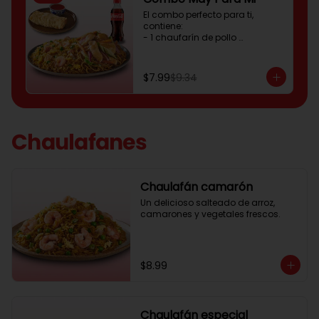
El combo perfecto para ti, 
contiene:

- 1 chaufarín de pollo 

- 1 enrollado primavera

- 1 gaseosa 250ml
$7.99
$9.34
Chaulafanes
Chaulafán camarón
Un delicioso salteado de arroz, 
camarones y vegetales frescos.
$8.99
Chaulafán especial