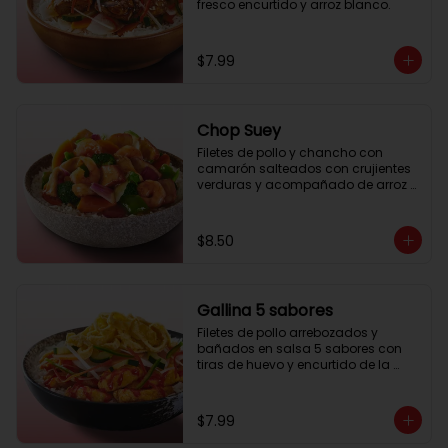
fresco encurtido y arroz blanco.
$7.99
Chop Suey
Filetes de pollo y chancho con 
camarón salteados con crujientes 
verduras y acompañado de arroz 
blanco o tallarín
$8.50
Gallina 5 sabores
Filetes de pollo arrebozados y 
bañados en salsa 5 sabores con 
tiras de huevo y encurtido de la 
casa, acompañado de arroz 
blanco o tallarín a elección
$7.99